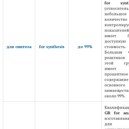
for synth
(относител
небольшое
количество
контролиру
показателей
имеет б
доступную
для синтеза
for synthesis
до 99%
стоимость.
Большая ч
реактиво
этой гр
имеет
процентное
содержание
основного
химвеществ
около 99%.
Квалифика
GR for ana
изготавлива
для