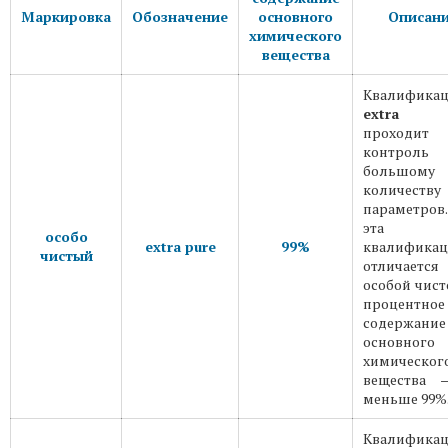
Маркировка
Обозначение
основного
Описан
химического
вещества
Квалифика
extra p
проходит
контрол
большому
количеству
параметро
эта
особо
extra pure
99%
квалификац
чистый
отличается
особой чист
процентное
содержание
основного
химическог
вещества 
меньше 99%
Квалифика