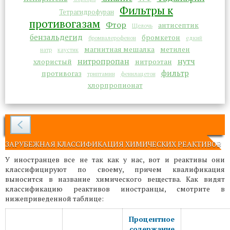
Фильтры к
Тетрагидрофуран
противогазам
Фтор
антисептик
Щелочь
бензальдегид
бромкетон
бромвалерофенон
едкий
магнитная мешалка
метилен
натр
каустик
нитропропан
нутч
хлористый
нитроэтан
фильтр
противогаз
триптамин
фенилацетон
хлорпропионат
ЗАРУБЕЖНАЯ КЛАССИФИКАЦИЯ ХИМИЧЕСКИХ РЕАКТИВОВ
У иностранцев все не так как у нас, вот и реактивы они
классифицируют по своему, причем квалификация
выносится в название химического вещества. Как видят
классификацию реактивов иностранцы, смотрите в
нижеприведенной таблице:
Процентное
содержание