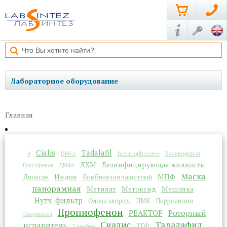
Лабораторное оборудование
Главная
Cialis
Tadalafil
4
DMFA
hexanophenone
Валерофенон
ДХМ
Дезинфицирующая жидкость
Гексафенон
ДМФА
Маска
Индол
МПФ
Диоксан
Комбинезон защитный
панорамная
Метилат
Метоксид
Мешалка
Нутч-фильтр
Олова хлорид
ПМК
Пирролидин
Пропиофенон
РЕАКТОР
Роторный
Полумаска
Сиалис
Тадалафил
испаритель
ТГФ
Серебро