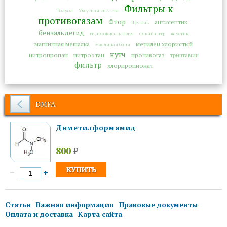
Фильтры к
Толуол
Уксусная кислота
противогазам
Фтор
антисептик
Щелочь
бензальдегид
гидроокись натрия
едкий натр
каустик
магнитная мешалка
метилен хлористый
масляная баня
нутч
нитропропан
нитроэтан
противогаз
триптамин
фильтр
хлорпропионат
DMFA
Диметилформамид
800
₽
Статьи
Важная информация
Правовые документы
Оплата и доставка
Карта сайта