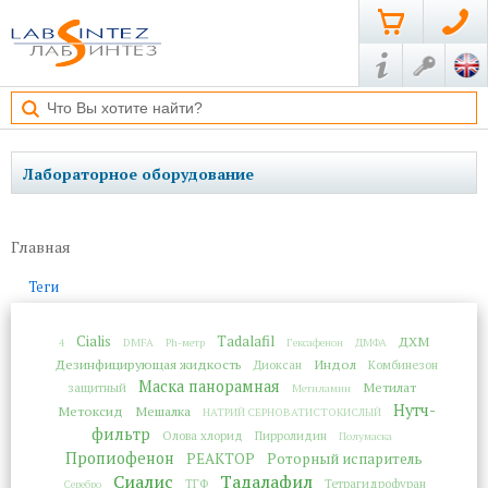
Лабораторное оборудование
Главная
Теги
Cialis
Tadalafil
ДХМ
4
DMFA
Ph-метр
Гексафенон
ДМФА
Дезинфицирующая жидкость
Индол
Диоксан
Комбинезон
Маска панорамная
Метилат
защитный
Метиламин
Нутч-
Метоксид
Мешалка
НАТРИЙ СЕРНОВАТИСТОКИСЛЫЙ
фильтр
Олова хлорид
Пирролидин
Полумаска
Пропиофенон
РЕАКТОР
Роторный испаритель
Сиалис
Тадалафил
ТГФ
Тетрагидрофуран
Серебро