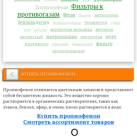
Фильтры к
Тетрагидрофуран
противогазам
Фтор
антисептик
Щелочь
бензальдегид
бромкетон
бромвалерофенон
едкий
магнитная мешалка
метилен
натр
каустик
нитропропан
нутч
хлористый
нитроэтан
фильтр
противогаз
триптамин
фенилацетон
хлорпропионат
КУПИТЬ ПРОПИОФЕНОН
Пропиофенон отличается цветочным запахом и представляет
собой бесцветную жидкость. Это вещество хорошо
растворяется в органических растворителях, таких как
этанол, бензол, эфир, и очень плохо растворяется в воде.
Купить пропиофенон
Смотреть ассортимент товаров