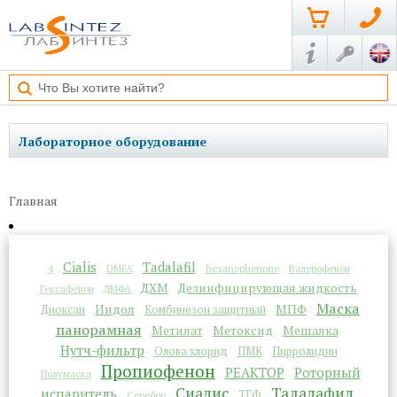
Лабораторное оборудование
Главная
Cialis
Tadalafil
4
DMFA
hexanophenone
Валерофенон
ДХМ
Дезинфицирующая жидкость
Гексафенон
ДМФА
Маска
Индол
МПФ
Диоксан
Комбинезон защитный
панорамная
Метилат
Метоксид
Мешалка
Нутч-фильтр
Олова хлорид
ПМК
Пирролидин
Пропиофенон
РЕАКТОР
Роторный
Полумаска
Сиалис
Тадалафил
испаритель
ТГФ
Серебро