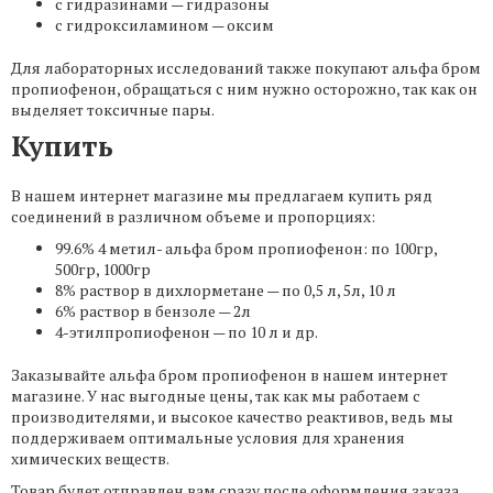
с гидразинами — гидразоны
с гидроксиламином — оксим
Для лабораторных исследований также покупают альфа бром
пропиофенон, обращаться с ним нужно осторожно, так как он
выделяет токсичные пары.
Купить
В нашем интернет магазине мы предлагаем купить ряд
соединений в различном объеме и пропорциях:
99.6% 4 метил- альфа бром пропиофенон: по 100гр,
500гр, 1000гр
8% раствор в дихлорметане — по 0,5 л, 5л, 10 л
6% раствор в бензоле — 2л
4-этилпропиофенон — по 10 л и др.
Заказывайте альфа бром пропиофенон в нашем интернет
магазине. У нас выгодные цены, так как мы работаем с
производителями, и высокое качество реактивов, ведь мы
поддерживаем оптимальные условия для хранения
химических веществ.
Товар будет отправлен вам сразу после оформления заказа,