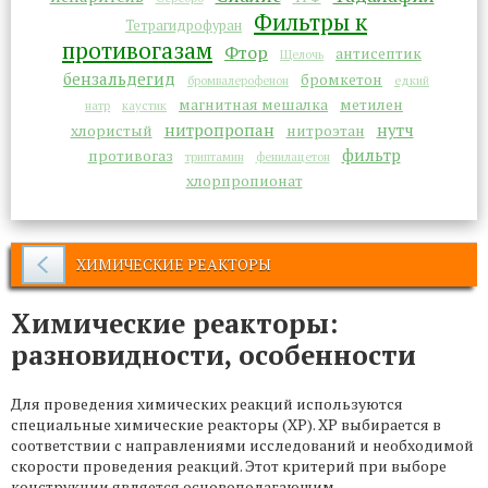
Фильтры к
Тетрагидрофуран
противогазам
Фтор
антисептик
Щелочь
бензальдегид
бромкетон
бромвалерофенон
едкий
магнитная мешалка
метилен
натр
каустик
нитропропан
нутч
хлористый
нитроэтан
фильтр
противогаз
триптамин
фенилацетон
хлорпропионат
ХИМИЧЕСКИЕ РЕАКТОРЫ
Химические реакторы:
разновидности, особенности
Для проведения химических реакций используются
специальные химические реакторы (ХР). ХР выбирается в
соответствии с направлениями исследований и необходимой
скорости проведения реакций. Этот критерий при выборе
конструкции является основополагающим.