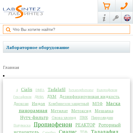
Лабораторное оборудование
Главная
Cialis
Tadalafil
4
DMFA
hexanophenone
Валерофенон
ДХМ
Дезинфицирующая жидкость
Гексафенон
ДМФА
Маска
Индол
МПФ
Диоксан
Комбинезон защитный
панорамная
Метилат
Метоксид
Мешалка
Нутч-фильтр
Олова хлорид
ПМК
Пирролидин
Пропиофенон
РЕАКТОР
Роторный
Полумаска
Сиалис
Тадалафил
испаритель
ТГФ
Серебро