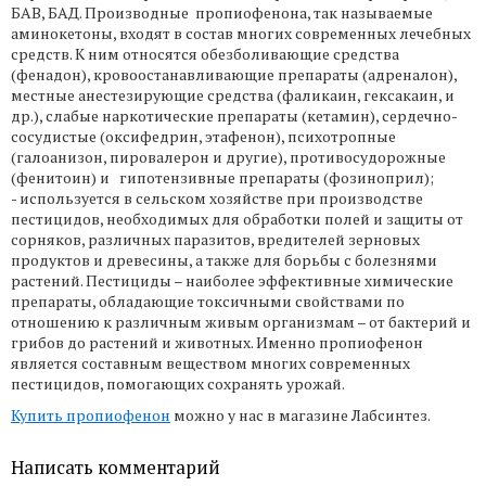
БАВ, БАД. Производные пропиофенона, так называемые
аминокетоны, входят в состав многих современных лечебных
средств. К ним относятся обезболивающие средства
(фенадон), кровоостанавливающие препараты (адреналон),
местные анестезирующие средства (фаликаин, гексакаин, и
др.), слабые наркотические препараты (кетамин), сердечно-
сосудистые (оксифедрин, этафенон), психотропные
(галоанизон, пировалерон и другие), противосудорожные
(фенитоин) и гипотензивные препараты (фозиноприл);
- используется в сельском хозяйстве при производстве
пестицидов, необходимых для обработки полей и защиты от
сорняков, различных паразитов, вредителей зерновых
продуктов и древесины, а также для борьбы с болезнями
растений. Пестициды – наиболее эффективные химические
препараты, обладающие токсичными свойствами по
отношению к различным живым организмам – от бактерий и
грибов до растений и животных. Именно пропиофенон
является составным веществом многих современных
пестицидов, помогающих сохранять урожай.
Купить пропиофенон
можно у нас в магазине Лабсинтез.
Написать комментарий