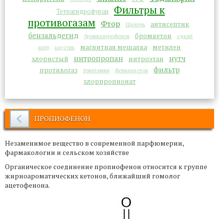
Фильтры к
Тетрагидрофуран
противогазам
Фтор
антисептик
Щелочь
бензальдегид
бромкетон
бромвалерофенон
едкий
магнитная мешалка
метилен
натр
каустик
нитропропан
нутч
хлористый
нитроэтан
фильтр
противогаз
триптамин
фенилацетон
хлорпропионат
ПРОПИОФЕНОН
Незаменимое вещество в современной парфюмерии,
фармакологии и сельском хозяйстве
Органическое соединение пропиофенон относится к группе
жирноароматических кетонов, ближайший гомолог
ацетофенона.