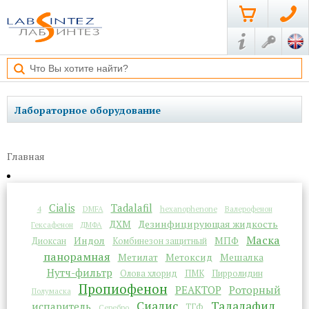
Лабораторное оборудование
Главная
Cialis
Tadalafil
4
DMFA
hexanophenone
Валерофенон
ДХМ
Дезинфицирующая жидкость
Гексафенон
ДМФА
Маска
Индол
МПФ
Диоксан
Комбинезон защитный
панорамная
Метилат
Метоксид
Мешалка
Нутч-фильтр
Олова хлорид
ПМК
Пирролидин
Пропиофенон
РЕАКТОР
Роторный
Полумаска
Сиалис
Тадалафил
испаритель
ТГФ
Серебро