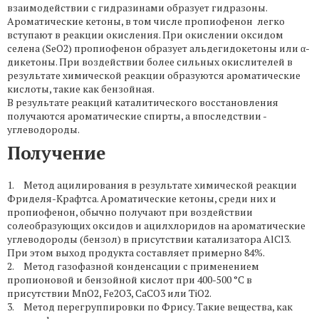
взаимодействии с гидразинами образует гидразоны.
Ароматические кетоны, в том числе пропиофенон легко
вступают в реакции окисления. При окислении оксидом
селена (SeO2) пропиофенон образует альдегидокетоны или α-
дикетоны. При воздействии более сильных окислителей в
результате химической реакции образуются ароматические
кислоты, такие как бензойная.
В результате реакций каталитического восстановления
получаются ароматические спирты, а впоследствии -
углеводороды.
Получение
1. Метод ацилирования в результате химической реакции
Фриделя-Крафтса. Ароматические кетоны, среди них и
пропиофенон, обычно получают при воздействии
солеобразующих оксидов и ацилхлоридов на ароматические
углеводороды (бензол) в присутствии катализатора AlCl3.
При этом выход продукта составляет примерно 84%.
2. Метод газофазной конденсации с применением
пропионовой и бензойной кислот при 400-500 °C в
присутствии MnO2, Fe2O3, CaCO3 или ТiО2.
3. Метод перегруппировки по Фрису. Такие вещества, как