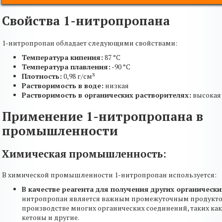
Свойства 1-нитропропана
1-нитропропан обладает следующими свойствами:
Температура кипения:
87 °C
Температура плавления:
-90 °C
Плотность:
0,98 г/см³
Растворимость в воде:
низкая
Растворимость в органических растворителях:
высокая
Применение 1-нитропропана в
промышленности
Химическая промышленность:
В химической промышленности 1-нитропропан используется:
В качестве реагента для получения других органически
нитропропан является важным промежуточным продукт
производстве многих органических соединений, таких ка
кетоны и другие.