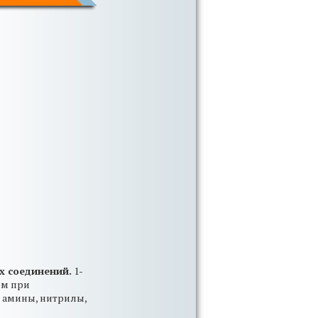
х соединений.
1-
ом при
к амины, нитрилы,