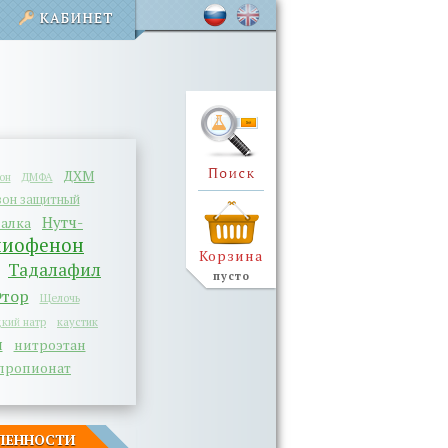
ДХМ
он
ДМФА
зон защитный
Нутч-
алка
пиофенон
Корзина
Тадалафил
пусто
тор
Щелочь
кий натр
каустик
н
нитроэтан
пропионат
ШЛЕННОСТИ