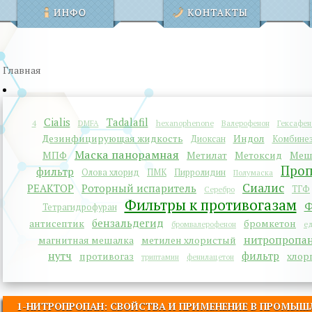
Главная
Cialis
Tadalafil
4
DMFA
hexanophenone
Валерофенон
Гексафен
Дезинфицирующая жидкость
Индол
Диоксан
Комбине
Маска панорамная
МПФ
Метилат
Метоксид
Меш
Про
фильтр
Олова хлорид
ПМК
Пирролидин
Полумаска
Сиалис
РЕАКТОР
Роторный испаритель
ТГФ
Серебро
Фильтры к противогазам
Ф
Тетрагидрофуран
бензальдегид
антисептик
бромкетон
бромвалерофенон
ед
нитропропа
магнитная мешалка
метилен хлористый
нутч
фильтр
противогаз
хлор
триптамин
фенилацетон
1-НИТРОПРОПАН: СВОЙСТВА И ПРИМЕНЕНИЕ В ПРОМЫ