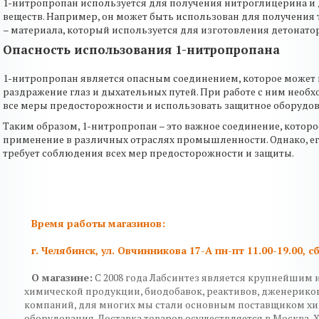
1-нитропропан используется для получения нитроглицерина и
веществ. Например, он может быть использован для получения
– материала, который используется для изготовления детонато
Опасность использования 1-нитропропана
1-нитропропан является опасным соединением, которое может 
раздражение глаз и дыхательных путей. При работе с ним необ
все меры предосторожности и использовать защитное оборудов
Таким образом, 1-нитропропан – это важное соединение, котор
применение в различных отраслях промышленности. Однако, е
требует соблюдения всех мер предосторожности и защиты.
Время работы магазинов:
г. Челябинск, ул. Овчинникова 17-А пн-пт 11.00-19.00, сб
О магазине:
C 2008 года Лабсинтез является крупнейшим 
химической продукции, биодобавок, реактивов, дженерико
компаний, для многих мы стали основным поставщиком х
оборудования. Доставка товаров осуществляется в Москва, 