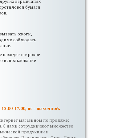
 других взрывчатых
 тротиловой бумаги
ров.
вызвать ожоги,
ходимо соблюдать
ание.
ое находит широкое
го использование
 12.00-17.00, вс - выходной.
интернет магазином по продаже:
в. С нами сотрудничают множество
имической продукции и
Хабаровск, Владивосток, Омск, Пермь,