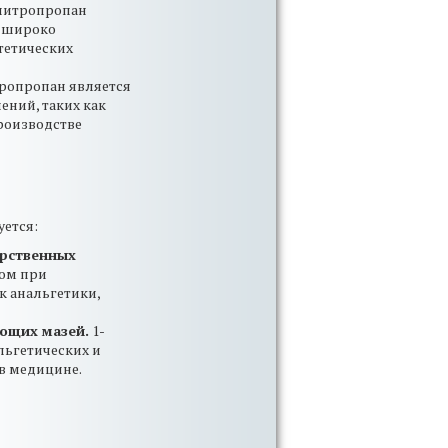
нитропропан
е широко
тетических
ропропан является
ний, таких как
производстве
ется:
арственных
ом при
к анальгетики,
ающих мазей.
1-
льгетических и
в медицине.